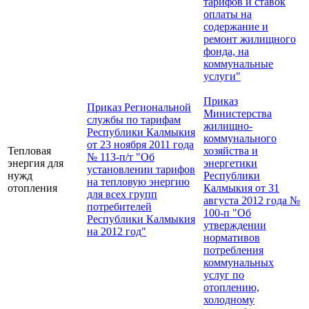
тарифов и ставок
оплаты на
содержание и
ремонт жилищного
фонда, на
коммунальные
услуги"
Приказ
Приказ Региональной
Министерства
службы по тарифам
жилищно-
Республики Калмыкия
коммунального
от 23 ноября 2011 года
Тепловая
хозяйства и
№ 113-п/т "Об
энергия для
энергетики
установлении тарифов
нужд
Республики
на тепловую энергию
отопления
Калмыкия от 31
для всех групп
августа 2012 года №
потребителей
100-п "Об
Республики Калмыкия
утверждении
на 2012 год"
нормативов
потребления
коммунальных
услуг по
отоплению,
холодному