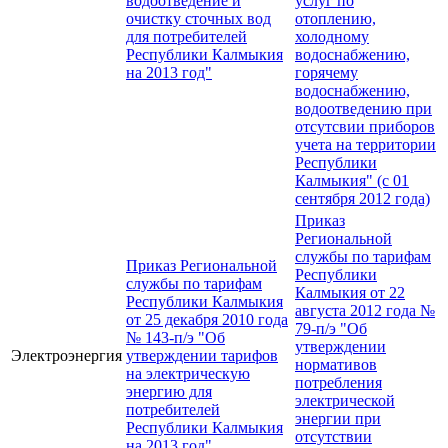
водоотведение и
услуг по
очистку сточных вод
отоплению,
для потребителей
холодному
Республики Калмыкия
водоснабжению,
на 2013 год"
горячему
водоснабжению,
водоотведению при
отсутсвии приборов
учета на территории
Республики
Калмыкия" (с 01
сентября 2012 года)
Приказ
Региональной
службы по тарифам
Приказ Региональной
Республики
службы по тарифам
Калмыкия от 22
Республики Калмыкия
августа 2012 года №
от 25 декабря 2010 года
79-п/э "Об
№ 143-п/э "Об
утверждении
Электроэнергия
утверждении тарифов
нормативов
на электрическую
потребления
энергию для
электрической
потребителей
энергии при
Республики Калмыкия
отсутствии
на 2013 год"