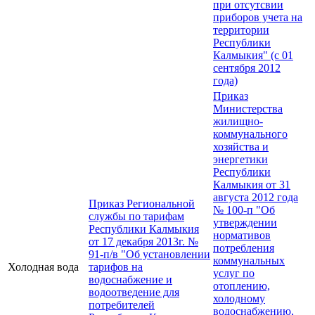
при отсутсвии
приборов учета на
территории
Республики
Калмыкия" (с 01
сентября 2012
года)
Приказ
Министерства
жилищно-
коммунального
хозяйства и
энергетики
Республики
Калмыкия от 31
августа 2012 года
Приказ Региональной
№ 100-п "Об
службы по тарифам
утверждении
Республики Калмыкия
нормативов
от 17 декабря 2013г. №
потребления
91-п/в "Об установлении
коммунальных
Холодная вода
тарифов на
услуг по
водоснабжение и
отоплению,
водоотведение для
холодному
потребителей
водоснабжению,