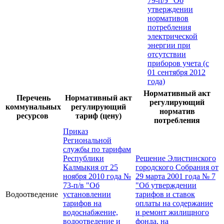
79-п/э "Об
утверждении
нормативов
потребления
электрической
энергии при
отсутствии
приборов учета (с
01 сентября 2012
года)
Нормативный акт
Перечень
Нормативный акт
регулирующий
коммунальных
регулирующий
норматив
ресурсов
тариф (цену)
потребления
Приказ
Региональной
службы по тарифам
Республики
Решение Элистинского
Калмыкия от 25
городского Собрания от
ноября 2010 года №
29 марта 2001 года № 7
73-п/в "Об
"Об утверждении
Водоотведение
установлении
тарифов и ставок
тарифов на
оплаты на содержание
водоснабжение,
и ремонт жилищного
водоотведение и
фонда, на