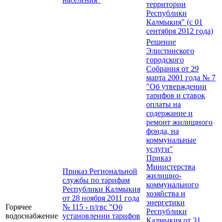
территории
Республики
Калмыкия" (с 01
сентября 2012 года)
Решение
Элистинского
городского
Собрания от 29
марта 2001 года № 7
"Об утверждении
тарифов и ставок
оплаты на
содержание и
ремонт жилищного
фонда, на
коммунальные
услуги"
Приказ
Министерства
Приказ Региональной
жилищно-
службы по тарифам
коммунального
Республики Калмыкия
хозяйства и
от 28 ноября 2011 года
энергетики
Горячее
№ 115 - п/гвс "Об
Республики
водоснабжение
установлении тарифов
Калмыкия от 31