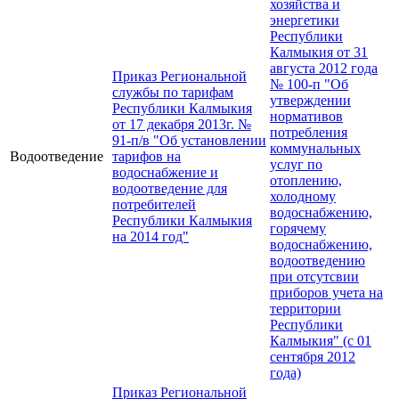
хозяйства и
энергетики
Республики
Калмыкия от 31
августа 2012 года
Приказ Региональной
№ 100-п "Об
службы по тарифам
утверждении
Республики Калмыкия
нормативов
от 17 декабря 2013г. №
потребления
91-п/в "Об установлении
коммунальных
Водоотведение
тарифов на
услуг по
водоснабжение и
отоплению,
водоотведение для
холодному
потребителей
водоснабжению,
Республики Калмыкия
горячему
на 2014 год"
водоснабжению,
водоотведению
при отсутсвии
приборов учета на
территории
Республики
Калмыкия" (с 01
сентября 2012
года)
Приказ Региональной