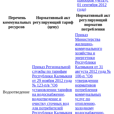
приборов учета (с
01 сентября 2012
года)
Нормативный акт
Перечень
Нормативный акт
регулирующий
коммунальных
регулирующий тариф
норматив
ресурсов
(цену)
потребления
Приказ
Министерства
жилищно-
коммунального
хозяйства и
энергетики
Республики
Приказ Региональной
Калмыкия от 31
службы по тарифам
августа 2012 года №
Республики Калмыкия
100-п "Об
от 29 ноября 2012 года
утверждении
№ 123-п/в "Об
нормативов
установлении тарифов
потребления
Водоотведение
на водоснабжение,
коммунальных
водоотведение и
услуг по
очистку сточных вод
отоплению,
для потребителей
холодному
Республики Калмыкия
водоснабжению,