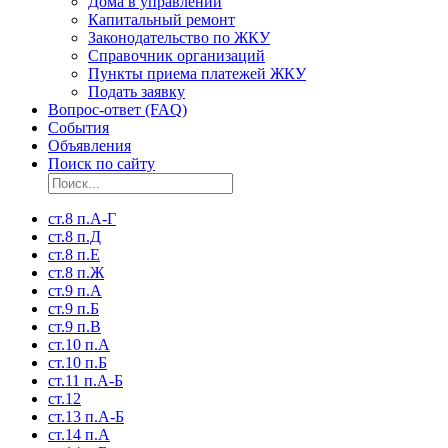
Дома в управлении
Капитальный ремонт
Законодательство по ЖКУ
Справочник организаций
Пункты приема платежей ЖКУ
Подать заявку
Вопрос-ответ (FAQ)
События
Объявления
Поиск по сайту
ст.8 п.А-Г
ст.8 п.Д
ст.8 п.Е
ст.8 п.Ж
ст.9 п.А
ст.9 п.Б
ст.9 п.В
ст.10 п.А
ст.10 п.Б
ст.11 п.А-Б
ст.12
ст.13 п.А-Б
ст.14 п.А