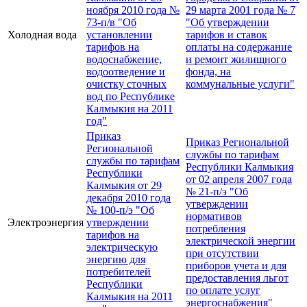
ноября 2010 года №
29 марта 2001 года № 7
73-п/в "Об
"Об утверждении
Холодная вода
установлении
тарифов и ставок
тарифов на
оплаты на содержание
водоснабжение,
и ремонт жилищного
водоотведение и
фонда, на
очистку сточных
коммунальные услуги"
вод по Республике
Калмыкия на 2011
год"
Приказ
Приказ Региональной
Региональной
службы по тарифам
службы по тарифам
Республики Калмыкия
Республики
от 02 апреля 2007 года
Калмыкия от 29
№ 21-п/э "Об
декабря 2010 года
утверждении
№ 100-п/э "Об
нормативов
Электроэнергия
утверждении
потребления
тарифов на
электрической энергии
электрическую
при отсутствии
энергию для
приборов учета и для
потребителей
предоставления льгот
Республики
по оплате услуг
Калмыкия на 2011
энергоснабжения"