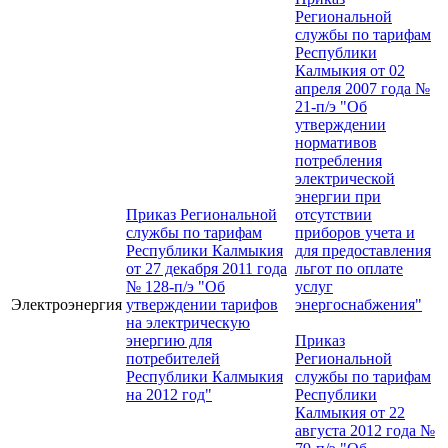
Региональной
службы по тарифам
Республики
Калмыкия от 02
апреля 2007 года №
21-п/э "Об
утверждении
нормативов
потребления
электрической
энергии при
Приказ Региональной
отсутствии
службы по тарифам
приборов учета и
Республики Калмыкия
для предоставления
от 27 декабря 2011 года
льгот по оплате
№ 128-п/э "Об
услуг
Электроэнергия
утверждении тарифов
энергоснабжения"
на электрическую
энергию для
Приказ
потребителей
Региональной
Республики Калмыкия
службы по тарифам
на 2012 год"
Республики
Калмыкия от 22
августа 2012 года №