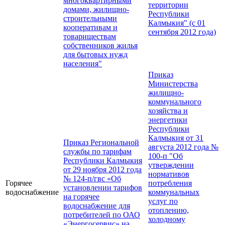
многоквартирными
территории
домами, жилищно-
Республики
строительными
Калмыкия" (с 01
кооперативам и
сентября 2012 года)
товариществам
собственников жилья
для бытовых нужд
населения"
Приказ
Министерства
жилищно-
коммунального
хозяйства и
энергетики
Республики
Калмыкия от 31
Приказ Региональной
августа 2012 года №
службы по тарифам
100-п "Об
Республики Калмыкия
утверждении
от 29 ноября 2012 года
нормативов
№ 124-п/гвс «Об
Горячее
потребления
установлении тарифов
водоснабжение
коммунальных
на горячее
услуг по
водоснабжение для
отоплению,
потребителей по ОАО
холодному
«Энергосервис» на