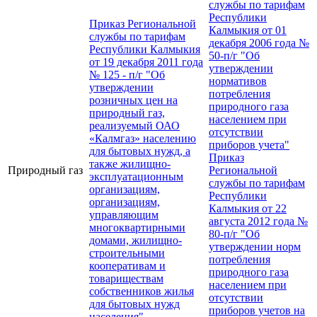
службы по тарифам
Республики
Приказ Региональной
Калмыкия от 01
службы по тарифам
декабря 2006 года №
Республики Калмыкия
50-п/г "Об
от 19 декабря 2011 года
утверждении
№ 125 - п/г "Об
нормативов
утверждении
потребления
розничных цен на
природного газа
природный газ,
населением при
реализуемый ОАО
отсутствии
«Калмгаз» населению
приборов учета"
для бытовых нужд, а
Приказ
также жилищно-
Природный газ
Региональной
эксплуатационным
службы по тарифам
организациям,
Республики
организациям,
Калмыкия от 22
управляющим
августа 2012 года №
многоквартирными
80-п/г "Об
домами, жилищно-
утверждении норм
строительными
потребления
кооперативам и
природного газа
товариществам
населением при
собственников жилья
отсутствии
для бытовых нужд
приборов учетов на
населения"