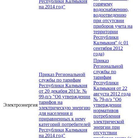
Республики Калмыкия
горячему
на 2014 год"
водоснабжению,
водоотведению
при отсутсвии
приборов учета на
территории
Республики
Калмыкия" (с 01
сентября 2012
года)
Приказ
Региональной
службы по
Приказ Региональной
тарифам
службы по тарифам
Республики
Республики Калмыкия
Калмыкия от 22
от 20 декабря 2013г. №
августа 2012 года
99-п/э "Об утверждении
№ 79-п/э "Об
тарифов на
Электроэнергия
утверждении
электрическую энергию
нормативов
для населения и
потребления
приравненных к нему
электрической
категорий потребителей
энергии при
Республики Калмыкия
отсутствии
на 2014 год"