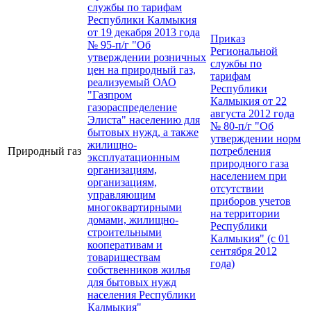
службы по тарифам
Республики Калмыкия
от 19 декабря 2013 года
Приказ
№ 95-п/г "Об
Региональной
утверждении розничных
службы по
цен на природный газ,
тарифам
реализуемый ОАО
Республики
"Газпром
Калмыкия от 22
газораспределение
августа 2012 года
Элиста" населению для
№ 80-п/г "Об
бытовых нужд, а также
утверждении норм
жилищно-
Природный газ
потребления
эксплуатационным
природного газа
организациям,
населением при
организациям,
отсутствии
управляющим
приборов учетов
многоквартирными
на территории
домами, жилищно-
Республики
строительными
Калмыкия" (с 01
кооперативам и
сентября 2012
товариществам
года)
собственников жилья
для бытовых нужд
населения Республики
Калмыкия"