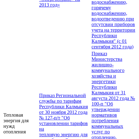
водоснабжению,
2013 год»
горячему
водоснабжению,
водоотведению при
отсутсвии приборов
учета на территории
Республики
Калмыкия" (с 01
сентября 2012 года)
Приказ
Министерства
жилищно-
коммунального
хозяйства и
энергетики
Республики
Калмыкия от 31
Приказ Региональной
августа 2012 года №
службы по тарифам
100-п "Об
Республики Калмыкия
утверждении
от 30 ноября 2012 года
Тепловая
нормативов
№ 127-п/т "Об
энергия для
потребления
установлении тарифов
нужд
коммунальных
на
отопления
услуг по
тепловую энергию для
отоплению,