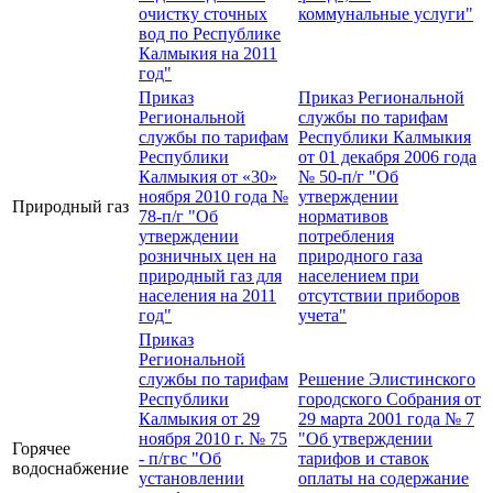
очистку сточных
коммунальные услуги"
вод по Республике
Калмыкия на 2011
год"
Приказ
Приказ Региональной
Региональной
службы по тарифам
службы по тарифам
Республики Калмыкия
Республики
от 01 декабря 2006 года
Калмыкия от «30»
№ 50-п/г "Об
ноября 2010 года №
утверждении
Природный газ
78-п/г "Об
нормативов
утверждении
потребления
розничных цен на
природного газа
природный газ для
населением при
населения на 2011
отсутствии приборов
год"
учета"
Приказ
Региональной
службы по тарифам
Решение Элистинского
Республики
городского Собрания от
Калмыкия от 29
29 марта 2001 года № 7
ноября 2010 г. № 75
"Об утверждении
Горячее
- п/гвс "Об
тарифов и ставок
водоснабжение
установлении
оплаты на содержание