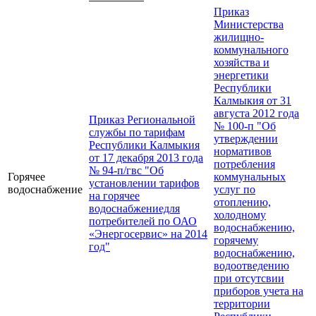
Приказ
Министерства
жилищно-
коммунального
хозяйства и
энергетики
Республики
Калмыкия от 31
августа 2012 года
Приказ Региональной
№ 100-п "Об
службы по тарифам
утверждении
Республики Калмыкия
нормативов
от 17 декабря 2013 года
потребления
№ 94-п/гвс "Об
Горячее
коммунальных
установлении тарифов
водоснабжение
услуг по
на горячее
отоплению,
водоснабжениедля
холодному
потребителей по ОАО
водоснабжению,
«Энергосервис» на 2014
горячему
год"
водоснабжению,
водоотведению
при отсутсвии
приборов учета на
территории