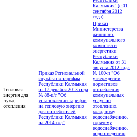
Республики
Калмыкия" (с 01
сентября 2012
года)
Приказ
Министерства
жилищно-
коммунального
хозяйства и
энергетики
Республики
Калмыкия от 31
августа 2012 года
Приказ Региональной
№ 100-п "Об
службы по тарифам
утверждении
Республики Калмыкия
нормативов
Тепловая
от 17 декабря 2013 года
потребления
энергия для
№ 88-п/т "Об
коммунальных
нужд
установлении тарифов
услуг по
отопления
на тепловую энергию
отоплению,
для потребителей
холодному
Республики Калмыкия
водоснабжению,
на 2014 год"
горячему
водоснабжению,
водоотведению