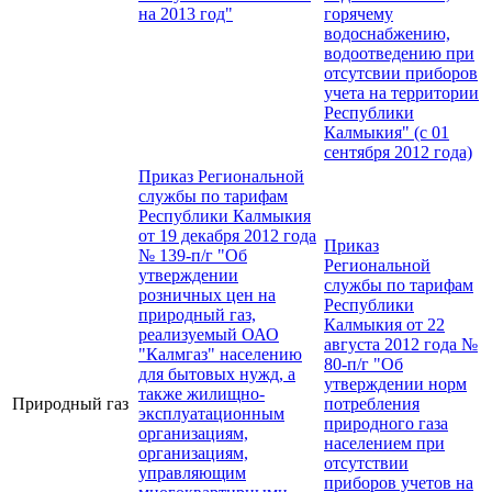
на 2013 год"
горячему
водоснабжению,
водоотведению при
отсутсвии приборов
учета на территории
Республики
Калмыкия" (с 01
сентября 2012 года)
Приказ Региональной
службы по тарифам
Республики Калмыкия
от 19 декабря 2012 года
Приказ
№ 139-п/г "Об
Региональной
утверждении
службы по тарифам
розничных цен на
Республики
природный газ,
Калмыкия от 22
реализуемый ОАО
августа 2012 года №
"Калмгаз" населению
80-п/г "Об
для бытовых нужд, а
утверждении норм
также жилищно-
Природный газ
потребления
эксплуатационным
природного газа
организациям,
населением при
организациям,
отсутствии
управляющим
приборов учетов на