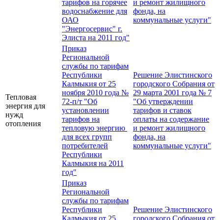
тарифов на горячее
и ремонт жилищного
водоснабжение для
фонда, на
ОАО
коммунальные услуги"
"Энергосервис" г.
Элиста на 2011 год"
Приказ
Региональной
службы по тарифам
Республики
Решение Элистинского
Калмыкия от 25
городского Собрания от
ноября 2010 года №
29 марта 2001 года № 7
Тепловая
72-п/т "Об
"Об утверждении
энергия для
установлении
тарифов и ставок
нужд
тарифов на
оплаты на содержание
отопления
тепловую энергию
и ремонт жилищного
для всех групп
фонда, на
потребителей
коммунальные услуги"
Республики
Калмыкия на 2011
год"
Приказ
Региональной
службы по тарифам
Республики
Решение Элистинского
Калмыкия от 25
городского Собрания от