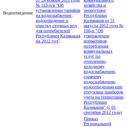
от 24 ноября 2011 года
коммунального
№ 113-п/в "Об
хозяйства и
установлении тарифов
энергетики
Водоотведение
на водоснабжение,
Республики
водоотведение и
Калмыкия от 31
очистку сточных вод
августа 2012 года №
для потребителей
100-п "Об
Республики Калмыкия
утверждении
на 2012 год"
нормативов
потребления
коммунальных
услуг по
отоплению,
холодному
водоснабжению,
горячему
водоснабжению,
водоотведению при
отсутсвии приборов
учета на территории
Республики
Калмыкия" (с 01
сентября 2012 года)
Приказ
Региональной